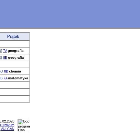
Piątek
S
7A
geografia
S
8B
geografia
AO
8B
chemia
SB
7A
matematyka
.02.2026
ji Optivum
y
VULCAN