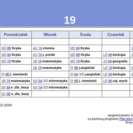
19
Poniedziałek
Wtorek
Środa
Czwartek
MŚ
8B
fizyka
AO
7A
chemia
MŚ
8A
fizyka
J
MŚ
8A
fizyka
KU
7A
j. polski
MŚ
8B
fizyka
LR
8A
biologia
J
MŚ
7A
fizyka
SB
7A
matematyka
MŚ
7A
fizyka
JS
6A
geografia
SB
7A
matematyka
PI
8B
j.angielski
LR
7A
biologia
PI
8B
j. niemiecki
PI
6A
-1/2
j.angielski
LR
5A
biologia
SB
7A
matematyka
NS
5A
-2/2
informatyka
PI
8B
j. niemiecki
LR
8A
zaj. wych.
EK
8A
e_dla_bezp
NS
7A
-2/2
informatyka
EK
8B
e_dla_bezp
02.2026r
wygenerowano 16
za pomocą programu
Plan lekc
firm