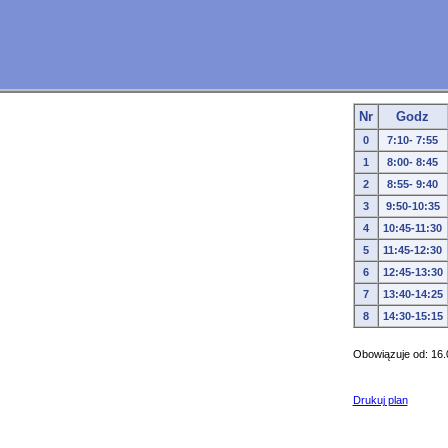
Nr
Godz
0
7:10- 7:55
1
8:00- 8:45
2
8:55- 9:40
3
9:50-10:35
4
10:45-11:30
5
11:45-12:30
6
12:45-13:30
7
13:40-14:25
8
14:30-15:15
Obowiązuje od: 16.
Drukuj plan