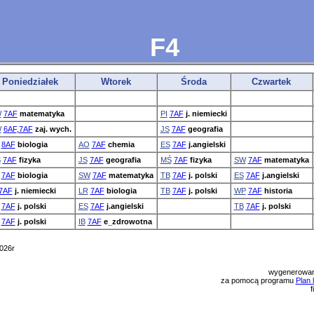
F4
Poniedziałek
Wtorek
Środa
Czwartek
W
7AF
matematyka
PI
7AF
j. niemiecki
W
6AF
,
7AF
zaj. wych.
JS
7AF
geografia
8AF
biologia
AO
7AF
chemia
ES
7AF
j.angielski
Ś
7AF
fizyka
JS
7AF
geografia
MŚ
7AF
fizyka
SW
7AF
matematyka
7AF
biologia
SW
7AF
matematyka
TB
7AF
j. polski
ES
7AF
j.angielski
7AF
j. niemiecki
LR
7AF
biologia
TB
7AF
j. polski
WP
7AF
historia
7AF
j. polski
ES
7AF
j.angielski
TB
7AF
j. polski
7AF
j. polski
IB
7AF
e_zdrowotna
026r
wygenerowan
za pomocą programu
Plan 
f