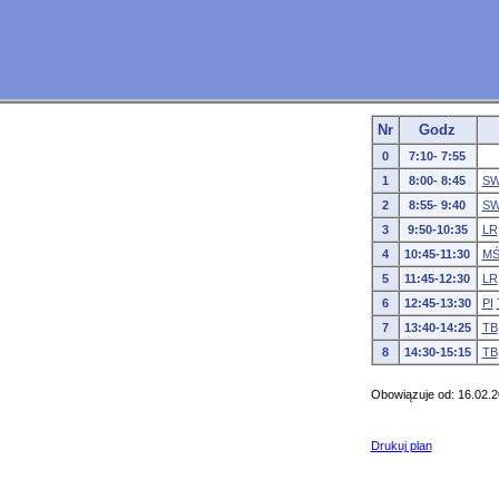
Nr
Godz
0
7:10- 7:55
1
8:00- 8:45
S
2
8:55- 9:40
S
3
9:50-10:35
LR
4
10:45-11:30
M
5
11:45-12:30
LR
6
12:45-13:30
PI
7
13:40-14:25
TB
8
14:30-15:15
TB
Obowiązuje od: 16.02.2
Drukuj plan