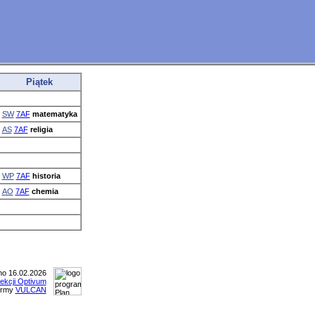
Piątek
SW
7AF
matematyka
AS
7AF
religia
WP
7AF
historia
AO
7AF
chemia
o 16.02.2026
lekcji Optivum
irmy
VULCAN