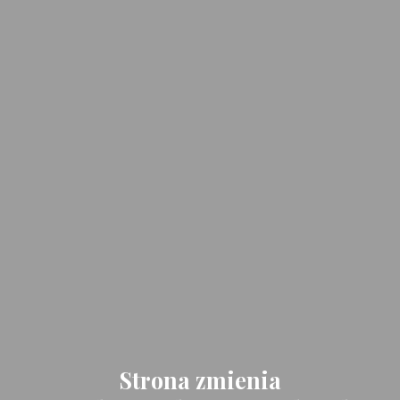
Strona zmienia